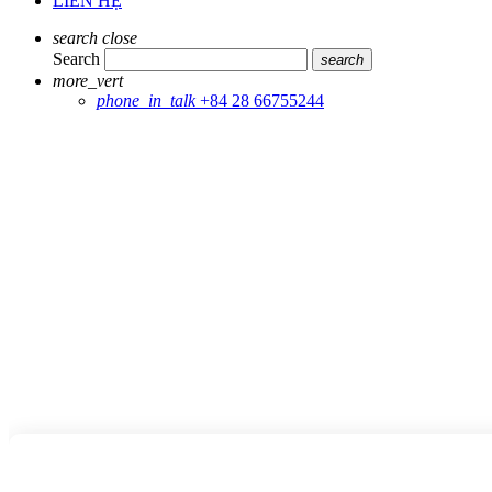
LIÊN HỆ
search
close
Search
search
more_vert
phone_in_talk
+84 28 66755244