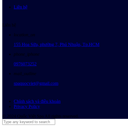
Liên hệ
Liên hệ
location_on
155 Hoa Sữa, phường 7, Phú Nhuận, Tp.HCM
phone_iphone
0976073252
mail_outline
spaquocviet@gmail.com
Chính sách và điều khoản
Privacy Policy
© 2024 Quốc Việt Spa All rights reserved.