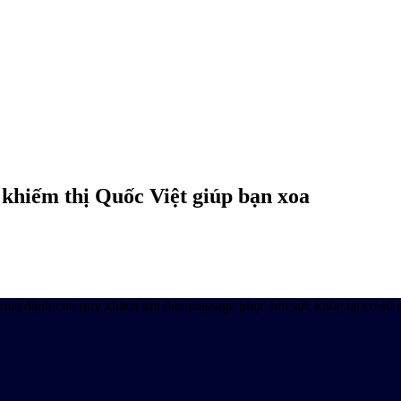
 khiếm thị Quốc Việt giúp bạn xoa
ái dành cho quý khách khi đến massage phục hồi sức khỏe tại cơ sở m