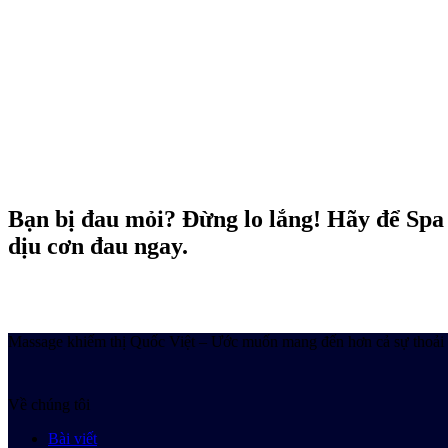
Bạn bị đau mỏi? Đừng lo lắng! Hãy để Spa
dịu cơn đau ngay.
Massage khiếm thị Quốc Việt – Ước muốn mang đến hơn cả sự thoải m
Về chúng tôi
Bài viết